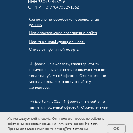
ИНН 780434946746
ОГРНИП 317784700291362
Согласие на обработку персональных
данных
Пользовательское соглашение сайта
Политика конфиденциальности
Отказ от публичной оферты
Информация о моделях, характеристиках и
стоимости приведена для ознакомления и не
является публичной офертой. Окончательные
условия и комплектацию уточняйте у
менеджера.
© Evo-term, 2025. Информация на сайте не
является публичной офертой. Окончательные
условия определяются договором,
Мы используем файлы cookie. Они помогают корректно работать
заключаемым лично.
сайту, анализировать посещения и улучшать сервис Evo-term.
OK
Продолжая пользоваться сайтом https://evo-term.ru, вы