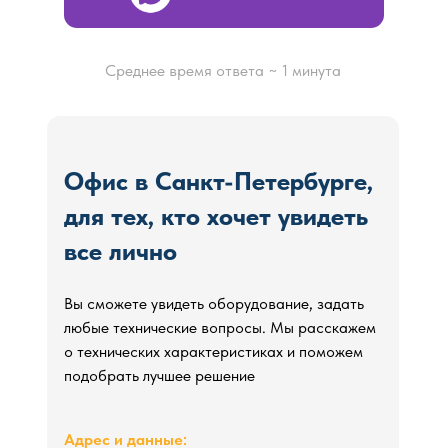
Среднее время ответа ~ 1 минута
Офис в Санкт-Петербурге,
для тех, кто хочет увидеть
все лично
Свяжитесь с нами в
Свяжитесь с нами в
удобном мессенджере,
мы
удобном мессенджере,
Вы сможете увидеть оборудование, задать
Онлайн
ответим через 1 минуту
любые технические вопросы. Мы расскажем
о технических характеристиках и поможем
подобрать лучшее решение
Адрес и данные: