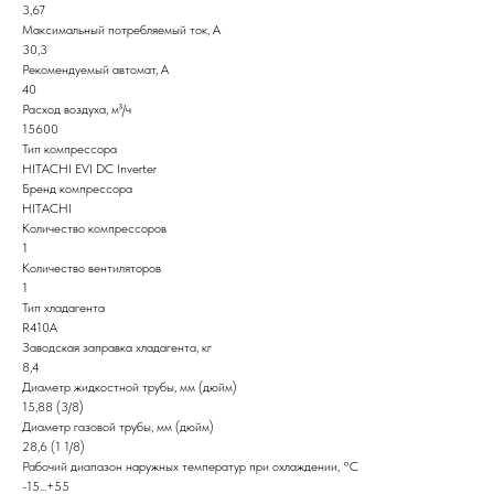
3,67
Максимальный потребляемый ток, А
30,3
Рекомендуемый автомат, А
40
Расход воздуха, м³/ч
15600
Тип компрессора
HITACHI EVI DC Inverter
Бренд компрессора
HITACHI
Количество компрессоров
1
Количество вентиляторов
1
Тип хладагента
R410A
Заводская заправка хладагента, кг
8,4
Диаметр жидкостной трубы, мм (дюйм)
15,88 (3/8)
Диаметр газовой трубы, мм (дюйм)
28,6 (1 1/8)
Рабочий диапазон наружных температур при охлаждении, °C
-15...+55