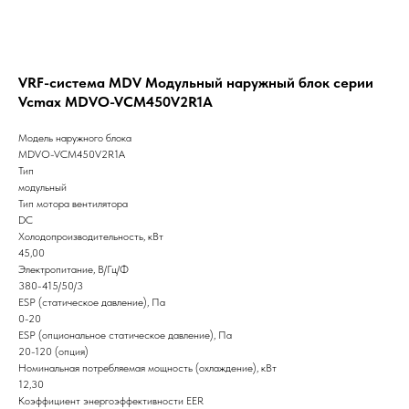
VRF-система MDV Модульный наружный блок серии
Vcmax MDVO-VCM450V2R1A
Модель наружного блока
MDVO-VCM450V2R1A
Тип
модульный
Тип мотора вентилятора
DC
Холодопроизводительность, кВт
45,00
Электропитание, В/Гц/Ф
380-415/50/3
ESP (статическое давление), Па
0-20
ESP (опциональное статическое давление), Па
20-120 (опция)
Номинальная потребляемая мощность (охлаждение), кВт
12,30
Коэффициент энергоэффективности EER