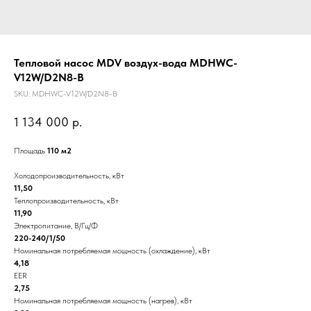
Тепловой насос MDV воздух-вода MDHWC-
V12W/D2N8-B
SKU:
MDHWC-V12W/D2N8-B
1 134 000
р.
Площадь
110 м2
Холодопроизводительность, кВт
11,50
Теплопроизводительность, кВт
11,90
Электропитание, В/Гц/Ф
220-240/1/50
Номинальная потребляемая мощность (охлаждение), кВт
4,18
EER
2,75
Номинальная потребляемая мощность (нагрев), кВт