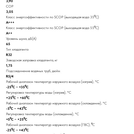
3,90
COP
3,05
Класс энергоэффективности по SCOP (выходящая вода 35⁰C)
A+++
Класс энергоэффективности по SCOP (выходящая вода 55⁰C)
A++
Уровень шума, дБ(A)
65
Тип хладагента
R32
Заводская заправка хладагента, кг
1,75
Подсоединение водяных труб, дюйм
R5/4
Рабочий диапазон температур наружного воздуха (нагрев), °С
-25⁰C ~ +35⁰C
Регулировка температуры воды (нагрев), °С
+25⁰C ~ +60⁰C
Рабочий диапазон температур наружного воздуха (охлаждение), °С
-5⁰C ~ +43⁰C
Регулировка температуры воды (охлаждение), °С
+5⁰C ~ +25⁰C
Рабочий диапазон температур наружного воздуха (ГВС), ⁰C
-25⁰C ~ +43⁰C