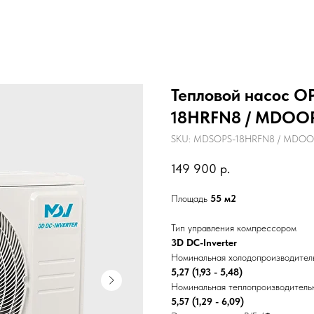
Тепловой насос O
18HRFN8 / MDOO
SKU:
MDSOPS-18HRFN8 / MDOO
149 900
р.
Площадь
55 м2
Тип управления компрессором
3D DC-Inverter
Номинальная холодопроизводитель
5,27 (1,93 - 5,48)
Номинальная теплопроизводительн
5,57 (1,29 - 6,09)