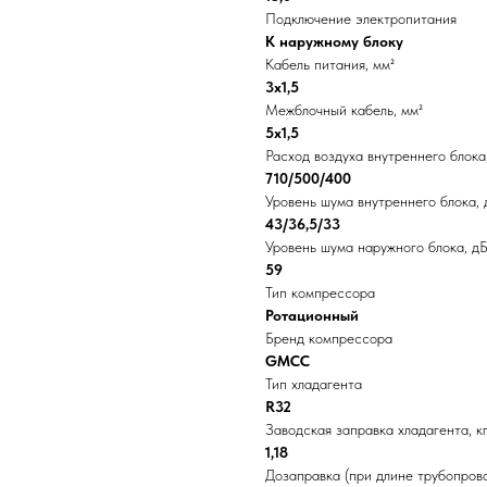
Подключение электропитания
К наружному блоку
Кабель питания, мм²
3х1,5
Межблочный кабель, мм²
5х1,5
Расход воздуха внутреннего блока,
710/500/400
Уровень шума внутреннего блока, 
43/36,5/33
Уровень шума наружного блока, дБ
59
Тип компрессора
Ротационный
Бренд компрессора
GMCC
Тип хладагента
R32
Заводская заправка хладагента, к
1,18
Дозаправка (при длине трубопрово