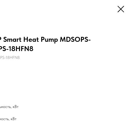
P Smart Heat Pump MDSOPS-
PS-18HFN8
PS-18HFN8
ность, кВт
ость, кВт