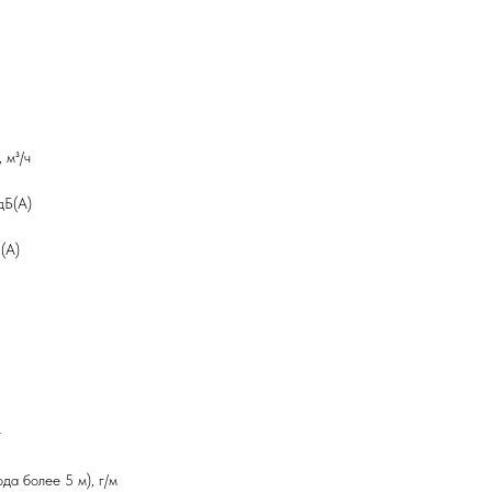
 м³/ч
дБ(А)
(А)
г
да более 5 м), г/м