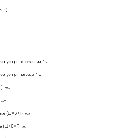
юйм)
ратур при охлаждении, °C
ратур при нагреве, °C
), мм
, мм
овке (Ш×В×Г), мм
ке (Ш×В×Г), мм