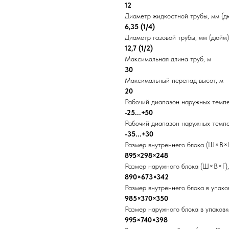
12
Диаметр жидкостной трубы, мм (д
6,35 (1/4)
Диаметр газовой трубы, мм (дюйм)
12,7 (1/2)
Максимальная длина труб, м
30
Максимальный перепад высот, м
20
Рабочий диапазон наружных темпе
-25...+50
Рабочий диапазон наружных темпе
-35...+30
Размер внутреннего блока (Ш×В×Г
895×298×248
Размер наружного блока (Ш×В×Г)
890×673×342
Размер внутреннего блока в упак
985×370×350
Размер наружного блока в упаков
995×740×398