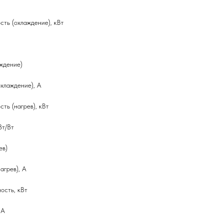
ть (охлаждение), кВт
ждение)
хлаждение), А
ть (нагрев), кВт
Вт/Вт
ев)
агрев), А
ость, кВт
 А