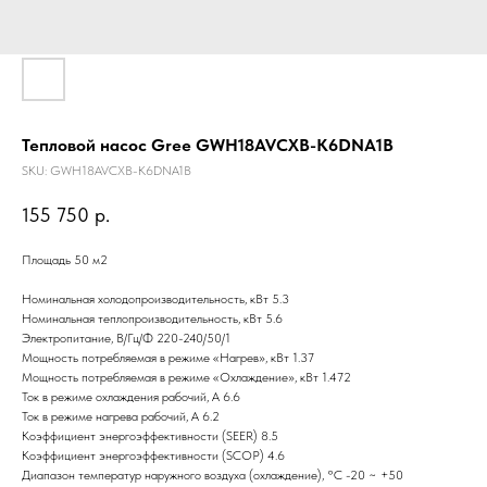
Тепловой насос Gree GWH18AVCXB-K6DNA1B
SKU:
GWH18AVCXB-K6DNA1B
155 750
р.
Площадь 50 м2
Номинальная холодопроизводительность, кВт 5.3
Номинальная теплопроизводительность, кВт 5.6
Электропитание, В/Гц/Ф 220-240/50/1
Мощность потребляемая в режиме «Нагрев», кВт 1.37
Мощность потребляемая в режиме «Охлаждение», кВт 1.472
Ток в режиме охлаждения рабочий, А 6.6
Ток в режиме нагрева рабочий, А 6.2
Коэффициент энергоэффективности (SEER) 8.5
Коэффициент энергоэффективности (SCOP) 4.6
Диапазон температур наружного воздуха (охлаждение), °С -20 ~ +50