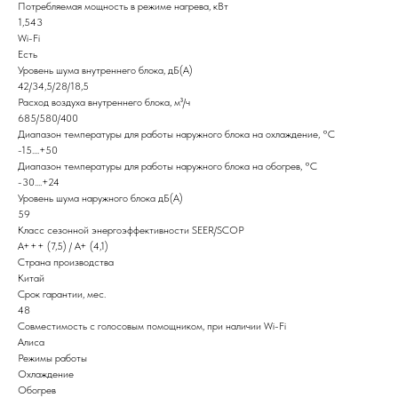
Потребляемая мощность в режиме нагрева, кВт
1,543
Wi-Fi
Есть
Уровень шума внутреннего блока, дБ(А)
42/34,5/28/18,5
Расход воздуха внутреннего блока, м³/ч
685/580/400
Диапазон температуры для работы наружного блока на охлаждение, °C
-15....+50
Диапазон температуры для работы наружного блока на обогрев, °C
-30....+24
Уровень шума наружного блока дБ(А)
59
Класс сезонной энергоэффективности SEER/SCOP
A+++ (7,5) / А+ (4,1)
Страна производства
Китай
Срок гарантии, мес.
48
Совместимость с голосовым помощником, при наличии Wi-Fi
Алиса
Режимы работы
Охлаждение
Обогрев