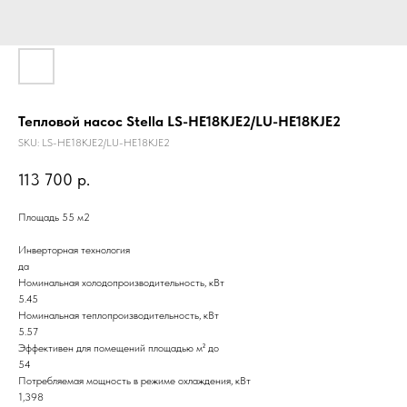
Тепловой насос Stella LS-HE18KJE2/LU-HE18KJE2
SKU:
LS-HE18KJE2/LU-HE18KJE2
113 700
р.
Площадь 55 м2
Инверторная технология
да
Номинальная холодопроизводительность, кВт
5.45
Номинальная теплопроизводительность, кВт
5.57
Эффективен для помещений площадью м² до
54
Потребляемая мощность в режиме охлаждения, кВт
1,398