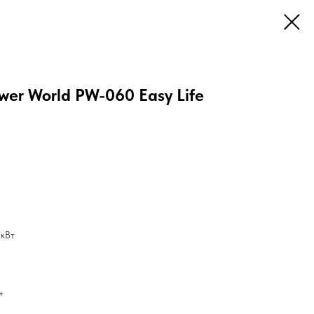
wer World PW-060 Easy Life
 кВт
+