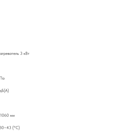
агреватель 3 кВт
МПа
дБ(А)
*1060 мм
30~43 (°C)