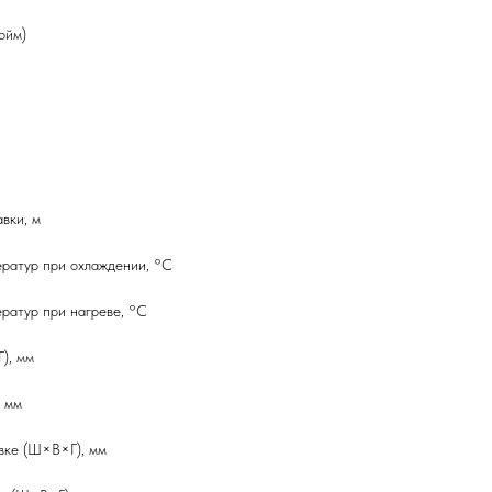
юйм)
вки, м
ратур при охлаждении, °C
ратур при нагреве, °C
), мм
, мм
овке (Ш×В×Г), мм