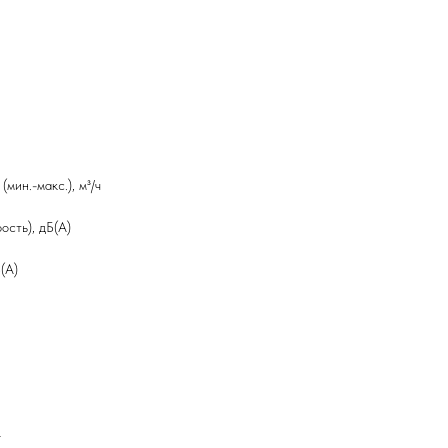
мин.-макс.), м³/ч
ость), дБ(А)
(А)
г