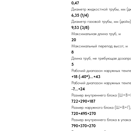
0,47
Диаметр жидкостной трубы, мм (д
6,35 (1/4)
Диаметр газовой трубы, мм (дюйм)
9,53 (3/8)
Максимальная длина труб, м
20
Максимальный перепад высот, м
8
Длина труб, не требующая дозапра
5
Рабочий диапазон наружных темпе
+18 (-40*)...+43
Рабочий диапазон наружных темпе
-7...+24
Размер внутреннего блока (Ш×В×Г
722×290×187
Размер наружного блока (Ш×В×Г)
720×495×270
Размер внутреннего блока в упак
790×370×270