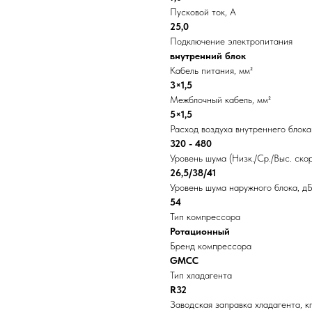
Пусковой ток, А
25,0
Подключение электропитания
внутренний блок
Кабель питания, мм²
3×1,5
Межблочный кабель, мм²
5×1,5
Расход воздуха внутреннего блока (
320 - 480
Уровень шума (Низк./Ср./Выс. скор
26,5/38/41
Уровень шума наружного блока, дБ
54
Тип компрессора
Ротационный
Бренд компрессора
GMCC
Тип хладагента
R32
Заводская заправка хладагента, к