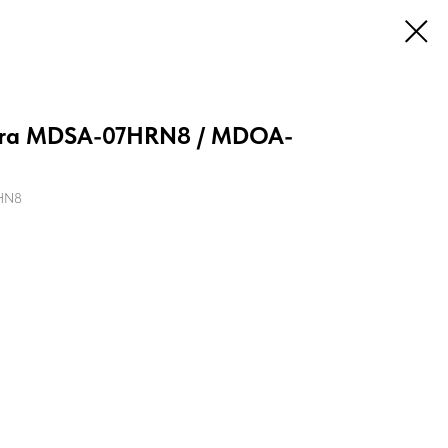
ora MDSA-07HRN8 / MDOA-
HN8