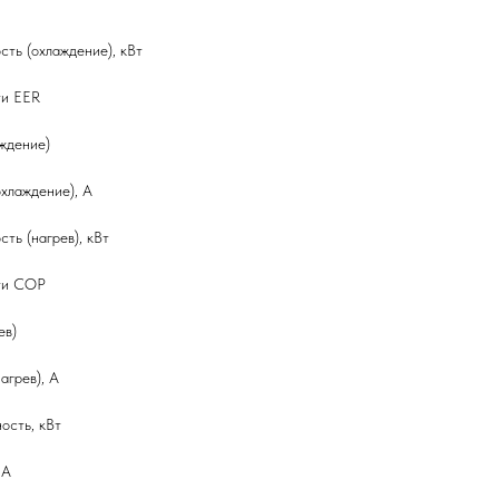
ть (охлаждение), кВт
ти EER
ждение)
хлаждение), А
ть (нагрев), кВт
ти COP
ев)
агрев), А
ость, кВт
 А