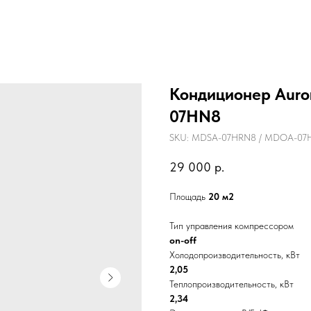
Кондиционер Aur
07HN8
SKU:
MDSA-07HRN8 / MDOA-07
29 000
р.
Площадь
20 м2
Тип управления компрессором
on-off
Холодопроизводительность, кВт
2,05
Теплопроизводительность, кВт
2,34